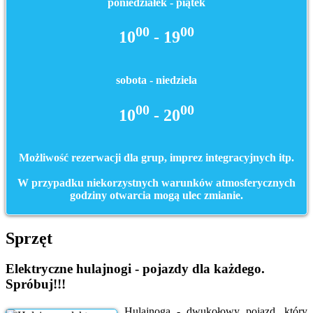
poniedziałek - piątek
00
00
10
- 19
sobota - niedziela
00
00
10
- 20
Możliwość rezerwacji dla grup, imprez integracyjnych itp.
W przypadku niekorzystnych warunków atmosferycznych
godziny otwarcia mogą ulec zmianie.
Sprzęt
Elektryczne hulajnogi - pojazdy dla każdego.
Spróbuj!!!
Hulajnoga - dwukołowy pojazd, który