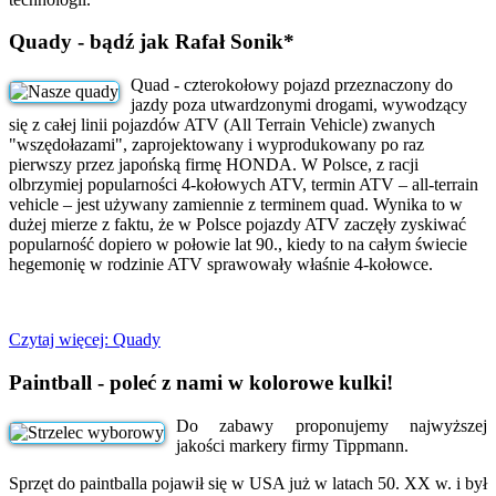
Quady - bądź jak Rafał Sonik*
Quad - czterokołowy pojazd przeznaczony do
jazdy poza utwardzonymi drogami, wywodzący
się z całej linii pojazdów ATV (All Terrain Vehicle) zwanych
"wszędołazami", zaprojektowany i wyprodukowany po raz
pierwszy przez japońską firmę HONDA. W Polsce, z racji
olbrzymiej popularności 4-kołowych ATV, termin ATV – all-terrain
vehicle – jest używany zamiennie z terminem quad. Wynika to w
dużej mierze z faktu, że w Polsce pojazdy ATV zaczęły zyskiwać
popularność dopiero w połowie lat 90., kiedy to na całym świecie
hegemonię w rodzinie ATV sprawowały właśnie 4-kołowce.
Czytaj więcej: Quady
Paintball - poleć z nami w kolorowe kulki!
Do zabawy proponujemy najwyższej
jakości markery firmy Tippmann.
Sprzęt do paintballa pojawił się w USA już w latach 50. XX w. i był