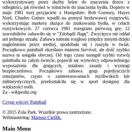
wykorzystywany przez służby leśne do znaczenia drzew z
odległości, jak również w rolnictwie do znaczenia bydła. Dopiero w
maju 1981 trzej przyjaciele z Hampshire: Bob Gurnsey, Hayes
Noel, Charles Gaines wpadli na pomysł bezkrwawej rozgrywki,
wykorzystując markery służące do znakowania bydła, w celach
rozrywkowych. 27 czerwca 1981 rozegrano pierwszą grę: 12
zawodników zabawiło się w "Zdobądź flagę". Zwycięzca nie oddał
ani jednego strzału. Zabawa nabrała rozgłosu (między innymi dzięki
nagłośnieniu przez media), spodobała się i ruszyła w świat.
Początkowo paintball określano mianem
Survival
, ale dość szybko
nazwa ta ustąpiła obecnej. Od tego czasu nastąpił szybki rozwój
paintballa na całym świecie, pojawili się wytwórcy odpowiedniego
wyposażenia dla grających, ustalono zasady i wymogi
bezpieczeństwa. Początkowo zabawa grup pojedynczych
entuzjastów, często o zainteresowaniach myśliwskich lub
militarystycznych, przekształciła się w sport dostępny dla
większości osób.
Za -
wikipedia.org
Czytaj więcej: Paintball
© 2015 Zola Park. Wszelkie prawa zastrzeżone.
Webmastering:
Mariusz Cieślik.
Main Menu