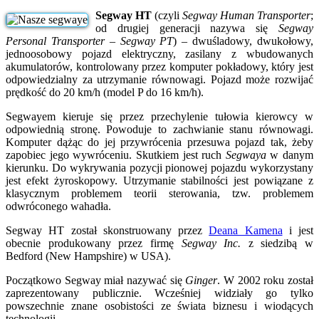
Segway HT
(czyli
Segway Human Transporter
;
od drugiej generacji nazywa się
Segway
Personal Transporter – Segway PT
) – dwuśladowy, dwukołowy,
jednoosobowy pojazd elektryczny, zasilany z wbudowanych
akumulatorów, kontrolowany przez komputer pokładowy, który jest
odpowiedzialny za utrzymanie równowagi. Pojazd może rozwijać
prędkość do 20 km/h (model P do 16 km/h).
Segwayem kieruje się przez przechylenie tułowia kierowcy w
odpowiednią stronę. Powoduje to zachwianie stanu równowagi.
Komputer dążąc do jej przywrócenia przesuwa pojazd tak, żeby
zapobiec jego wywróceniu. Skutkiem jest ruch
Segwaya
w danym
kierunku. Do wykrywania pozycji pionowej pojazdu wykorzystany
jest efekt żyroskopowy. Utrzymanie stabilności jest powiązane z
klasycznym problemem teorii sterowania, tzw. problemem
odwróconego wahadła.
Segway HT został skonstruowany przez
Deana Kamena
i jest
obecnie produkowany przez firmę
Segway Inc.
z siedzibą w
Bedford (New Hampshire) w USA).
Początkowo Segway miał nazywać się
Ginger
. W 2002 roku został
zaprezentowany publicznie. Wcześniej widziały go tylko
powszechnie znane osobistości ze świata biznesu i wiodących
technologii.