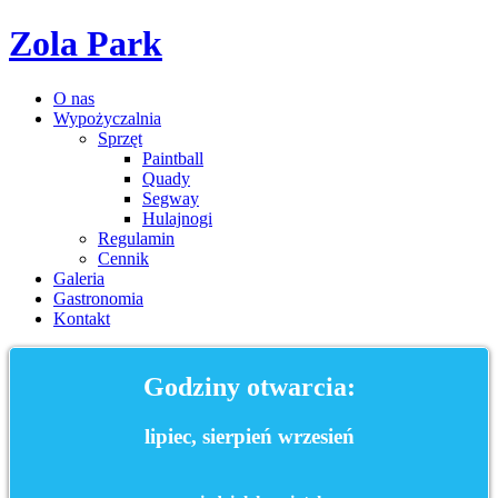
Zola Park
O nas
Wypożyczalnia
Sprzęt
Paintball
Quady
Segway
Hulajnogi
Regulamin
Cennik
Galeria
Gastronomia
Kontakt
Godziny otwarcia:
lipiec, sierpień wrzesień