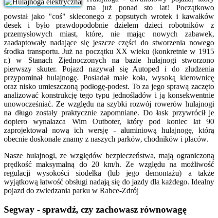
ma już ponad sto lat! Początkowo
powstał jako "coś" skleconego z popsutych wrotek i kawałków
desek i było prawdopodobnie dziełem dzieci robotników z
przemysłowych miast, które, nie mając nowych zabawek,
zaadaptowały nadające się jeszcze części do stworzenia nowego
środka transportu. Już na początku XX wieku (konkretnie w 1915
r.) w Stanach Zjednoczonych na bazie hulajnogi stworzono
pierwszy skuter. Pojazd nazywał się Autoped i do złudzenia
przypominał hulajnogę. Posiadał małe koła, wysoką kierownicę
oraz nisko umieszczoną podłogę-podest. To za jego sprawą zaczęto
analizować konstrukcję tego typu jednośladów i ją konsekwentnie
unowocześniać. Ze względu na szybki rozwój rowerów hulajnogi
na długo zostały praktycznie zapomniane. Do łask przywrócił je
dopiero wynalazca Wim Outboter, który pod koniec lat 90
zaprojektował nową ich wersję - aluminiową hulajnogę, którą
obecnie doskonale znamy z naszych parków, chodników i placów.
Nasze hulajnogi, ze względów bezpieczeństwa, mają ograniczoną
prędkość maksymalną do 20 km/h. Ze względu na możliwość
regulacji wysokości siodełka (lub jego demontażu) a także
wyjątkową łatwość obsługi nadają się do jazdy dla każdego. Idealny
pojazd do zwiedzania parku w Rabce-Zdrój
Segway - sprawdź, czy zachowasz równowagę