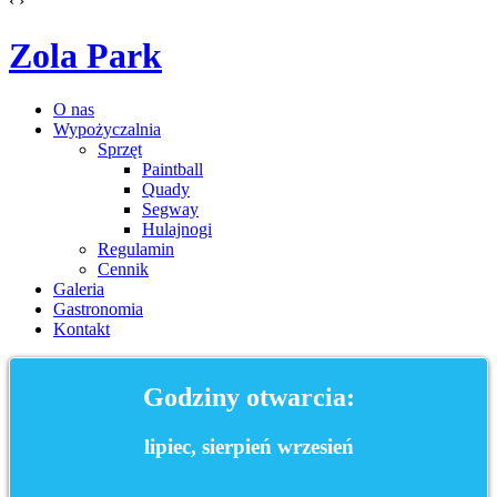
‹
›
Zola Park
O nas
Wypożyczalnia
Sprzęt
Paintball
Quady
Segway
Hulajnogi
Regulamin
Cennik
Galeria
Gastronomia
Kontakt
Godziny otwarcia:
lipiec, sierpień wrzesień