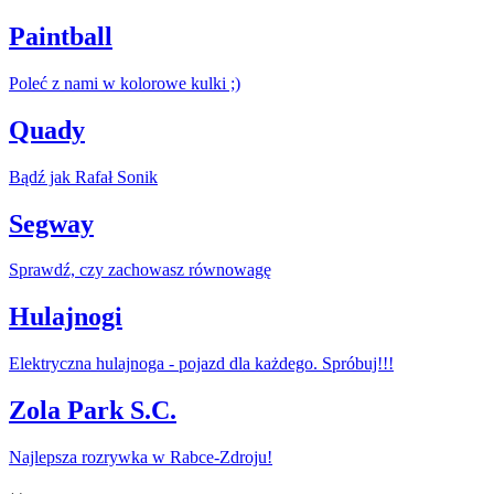
Paintball
Poleć z nami w kolorowe kulki ;)
Quady
Bądź jak Rafał Sonik
Segway
Sprawdź, czy zachowasz równowagę
Hulajnogi
Elektryczna hulajnoga - pojazd dla każdego. Spróbuj!!!
Zola Park S.C.
Najlepsza rozrywka w Rabce-Zdroju!