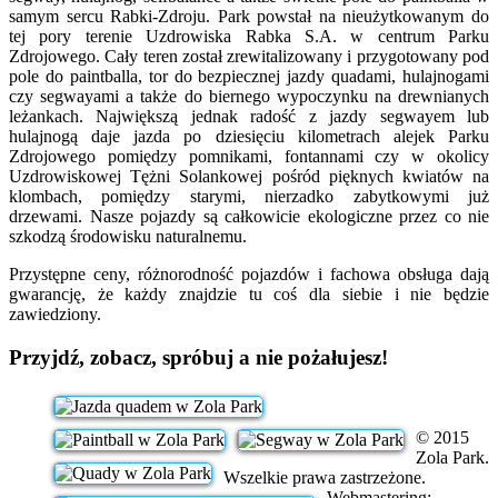
samym sercu Rabki-Zdroju. Park powstał na nieużytkowanym do
tej pory terenie Uzdrowiska Rabka S.A. w centrum Parku
Zdrojowego. Cały teren został zrewitalizowany i przygotowany pod
pole do paintballa, tor do bezpiecznej jazdy quadami, hulajnogami
czy segwayami a także do biernego wypoczynku na drewnianych
leżankach. Największą jednak radość z jazdy segwayem lub
hulajnogą daje jazda po dziesięciu kilometrach alejek Parku
Zdrojowego pomiędzy pomnikami, fontannami czy w okolicy
Uzdrowiskowej Tężni Solankowej pośród pięknych kwiatów na
klombach, pomiędzy starymi, nierzadko zabytkowymi już
drzewami. Nasze pojazdy są całkowicie ekologiczne przez co nie
szkodzą środowisku naturalnemu.
Przystępne ceny, różnorodność pojazdów i fachowa obsługa dają
gwarancję, że każdy znajdzie tu coś dla siebie i nie będzie
zawiedziony.
Przyjdź, zobacz, spróbuj a nie pożałujesz!
© 2015
Zola Park.
Wszelkie prawa zastrzeżone.
Webmastering: