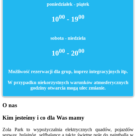
poniedziałek - piątek
00
00
10
- 19
sobota - niedziela
00
00
10
- 20
Możliwość rezerwacji dla grup, imprez integracyjnych itp.
W przypadku niekorzystnych warunków atmosferycznych
godziny otwarcia mogą ulec zmianie.
O nas
Kim jesteśmy i co dla Was mamy
Zola Park to wypożyczalnia elektrycznych quadów, pojazdów
segway, hulajnóg, selfbalance a także świetne pole do paintballa w